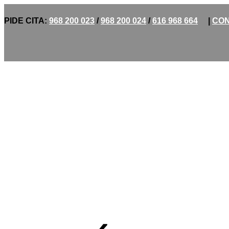
PIDE CITA:
968 200 023
/
968 200 024
/
616 968 664
|
CON