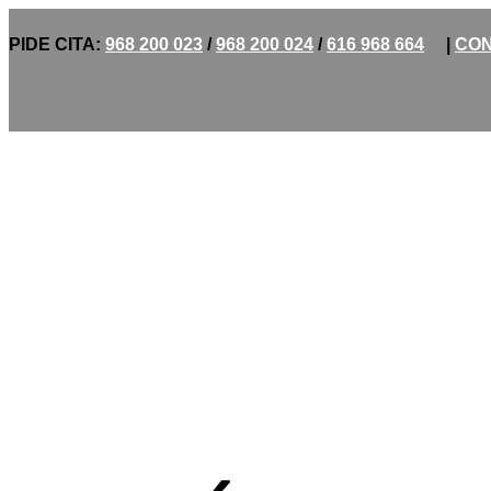
PIDE CITA:
968 200 023
/
968 200 024
/
616 968 664
|
CON