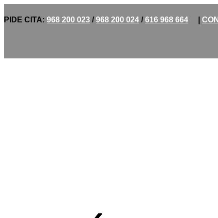
PIDE CITA:
968 200 023
/
968 200 024
/
616 968 664
|
CON