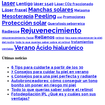
laser
Lentigo
láser 1540
Láser CO2 fraccionado
Manchas solares
Láser fraxel
Melasma
Peeling
Mesoterapia
Promociones
piel
Protección solar
Queratosis seborreica
Rejuvenecimiento
Radiesse
Rellenos
rejuvenecimiento facial
retinol
tips para rejuvenecer la piel
tratamientos
del rostro
todo lo que querías saber sobre el retinol
Verano
Ácido hialurónico
ventajas
Últimas noticias
6 Tips para cuidarte a partir de los 30
7 Consejos para cuidar tu piel en verano
5 Consejos para una piel perfecta y radiante
Autobronceadores: cómo conseguir un tono
bonito sin poner en riesgo mi piel
Todo lo que querías saber sobre el retinol
Fotodepilación IPL ¿Qué es y cuáles son sus
ventajas?