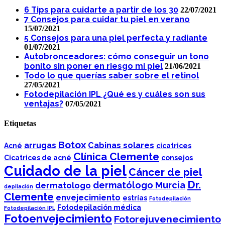
6 Tips para cuidarte a partir de los 30
22/07/2021
7 Consejos para cuidar tu piel en verano
15/07/2021
5 Consejos para una piel perfecta y radiante
01/07/2021
Autobronceadores: cómo conseguir un tono
bonito sin poner en riesgo mi piel
21/06/2021
Todo lo que querías saber sobre el retinol
27/05/2021
Fotodepilación IPL ¿Qué es y cuáles son sus
ventajas?
07/05/2021
Etiquetas
Botox
arrugas
Cabinas solares
Acné
cicatrices
Clínica Clemente
Cicatrices de acné
consejos
Cuidado de la piel
Cáncer de piel
Dr.
dermatólogo Murcia
dermatologo
depilación
Clemente
envejecimiento
estrías
Fotodepilación
Fotodepilación médica
Fotodepilación IPL
Fotoenvejecimiento
Fotorejuvenecimiento