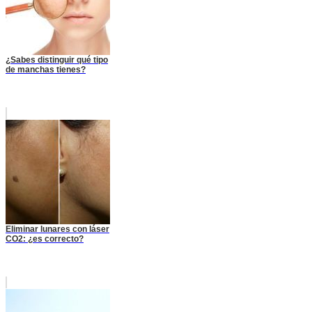
¿Sabes distinguir qué tipo
de manchas tienes?
Eliminar lunares con láser
CO2: ¿es correcto?