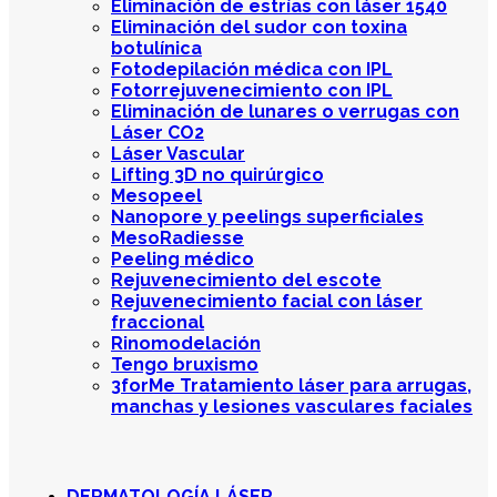
Eliminación de estrías con láser 1540
Eliminación del sudor con toxina
botulínica
Fotodepilación médica con IPL
Fotorrejuvenecimiento con IPL
Eliminación de lunares o verrugas con
Láser CO2
Láser Vascular
Lifting 3D no quirúrgico
Mesopeel
Nanopore y peelings superficiales
MesoRadiesse
Peeling médico
Rejuvenecimiento del escote
Rejuvenecimiento facial con láser
fraccional
Rinomodelación
Tengo bruxismo
3forMe Tratamiento láser para arrugas,
manchas y lesiones vasculares faciales
DERMATOLOGÍA LÁSER