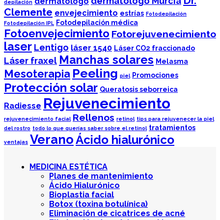
Dr.
dermatólogo Murcia
dermatologo
depilación
Clemente
envejecimiento
estrías
Fotodepilación
Fotodepilación médica
Fotodepilación IPL
Fotoenvejecimiento
Fotorejuvenecimiento
laser
Lentigo
láser 1540
Láser CO2 fraccionado
Manchas solares
Láser fraxel
Melasma
Peeling
Mesoterapia
Promociones
piel
Protección solar
Queratosis seborreica
Rejuvenecimiento
Radiesse
Rellenos
rejuvenecimiento facial
retinol
tips para rejuvenecer la piel
tratamientos
del rostro
todo lo que querías saber sobre el retinol
Verano
Ácido hialurónico
ventajas
MEDICINA ESTÉTICA
Planes de mantenimiento
Ácido Hialurónico
Bioplastia facial
Botox (toxina botulínica)
Eliminación de cicatrices de acné