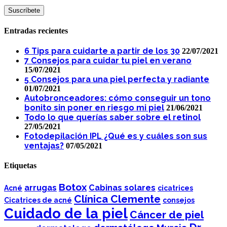
Entradas recientes
6 Tips para cuidarte a partir de los 30
22/07/2021
7 Consejos para cuidar tu piel en verano
15/07/2021
5 Consejos para una piel perfecta y radiante
01/07/2021
Autobronceadores: cómo conseguir un tono
bonito sin poner en riesgo mi piel
21/06/2021
Todo lo que querías saber sobre el retinol
27/05/2021
Fotodepilación IPL ¿Qué es y cuáles son sus
ventajas?
07/05/2021
Etiquetas
Botox
arrugas
Cabinas solares
Acné
cicatrices
Clínica Clemente
Cicatrices de acné
consejos
Cuidado de la piel
Cáncer de piel