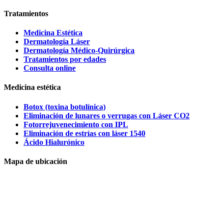
Tratamientos
Medicina Estética
Dermatología Láser
Dermatología Médico-Quirúrgica
Tratamientos por edades
Consulta online
Medicina estética
Botox (toxina botulínica)
Eliminación de lunares o verrugas con Láser CO2
Fotorrejuvenecimiento con IPL
Eliminación de estrías con láser 1540
Ácido Hialurónico
Mapa de ubicación