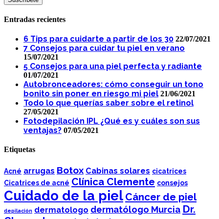
Entradas recientes
6 Tips para cuidarte a partir de los 30
22/07/2021
7 Consejos para cuidar tu piel en verano
15/07/2021
5 Consejos para una piel perfecta y radiante
01/07/2021
Autobronceadores: cómo conseguir un tono
bonito sin poner en riesgo mi piel
21/06/2021
Todo lo que querías saber sobre el retinol
27/05/2021
Fotodepilación IPL ¿Qué es y cuáles son sus
ventajas?
07/05/2021
Etiquetas
Botox
arrugas
Cabinas solares
Acné
cicatrices
Clínica Clemente
Cicatrices de acné
consejos
Cuidado de la piel
Cáncer de piel
Dr.
dermatólogo Murcia
dermatologo
depilación