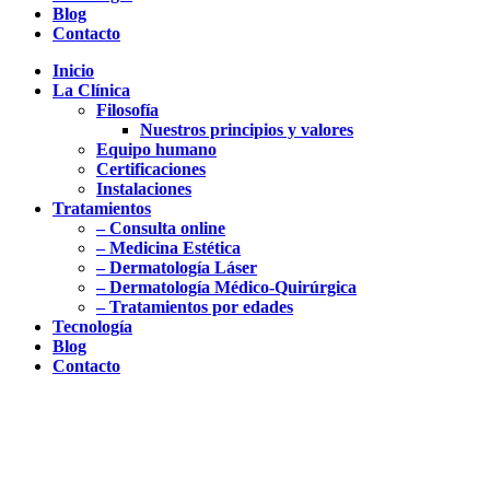
Blog
Contacto
Inicio
La Clínica
Filosofía
Nuestros principios y valores
Equipo humano
Certificaciones
Instalaciones
Tratamientos
– Consulta online
– Medicina Estética
– Dermatología Láser
– Dermatología Médico-Quirúrgica
– Tratamientos por edades
Tecnología
Blog
Contacto
Tratamientos de los 20 a los 30
años