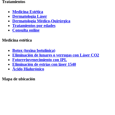
Tratamientos
Medicina Estética
Dermatología Láser
Dermatología Médico-Quirúrgica
Tratamientos por edades
Consulta online
Medicina estética
Botox (toxina botulínica)
Eliminación de lunares o verrugas con Láser CO2
Fotorrejuvenecimiento con IPL
Eliminación de estrías con láser 1540
Ácido Hialurónico
Mapa de ubicación