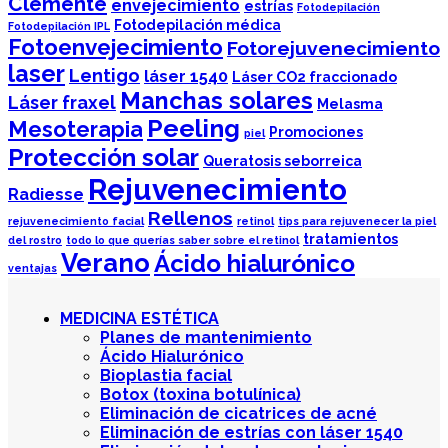
Clemente
envejecimiento
estrías
Fotodepilación
Fotodepilación médica
Fotodepilación IPL
Fotoenvejecimiento
Fotorejuvenecimiento
laser
Lentigo
láser 1540
Láser CO2 fraccionado
Manchas solares
Láser fraxel
Melasma
Peeling
Mesoterapia
Promociones
piel
Protección solar
Queratosis seborreica
Rejuvenecimiento
Radiesse
Rellenos
rejuvenecimiento facial
retinol
tips para rejuvenecer la piel
tratamientos
del rostro
todo lo que querías saber sobre el retinol
Verano
Ácido hialurónico
ventajas
MEDICINA ESTÉTICA
Planes de mantenimiento
Ácido Hialurónico
Bioplastia facial
Botox (toxina botulínica)
Eliminación de cicatrices de acné
Eliminación de estrías con láser 1540