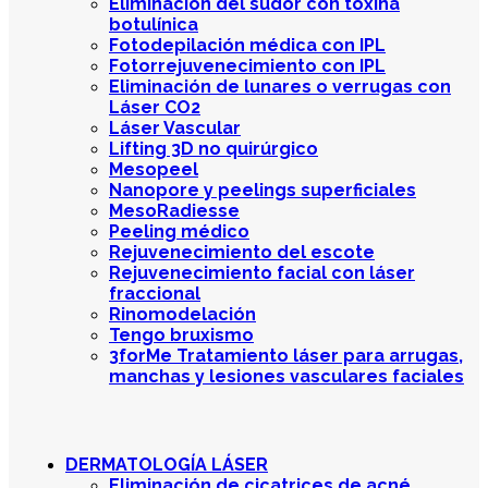
Eliminación del sudor con toxina
botulínica
Fotodepilación médica con IPL
Fotorrejuvenecimiento con IPL
Eliminación de lunares o verrugas con
Láser CO2
Láser Vascular
Lifting 3D no quirúrgico
Mesopeel
Nanopore y peelings superficiales
MesoRadiesse
Peeling médico
Rejuvenecimiento del escote
Rejuvenecimiento facial con láser
fraccional
Rinomodelación
Tengo bruxismo
3forMe Tratamiento láser para arrugas,
manchas y lesiones vasculares faciales
DERMATOLOGÍA LÁSER
Eliminación de cicatrices de acné