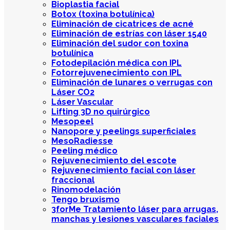
Bioplastia facial
Botox (toxina botulínica)
Eliminación de cicatrices de acné
Eliminación de estrías con láser 1540
Eliminación del sudor con toxina
botulínica
Fotodepilación médica con IPL
Fotorrejuvenecimiento con IPL
Eliminación de lunares o verrugas con
Láser CO2
Láser Vascular
Lifting 3D no quirúrgico
Mesopeel
Nanopore y peelings superficiales
MesoRadiesse
Peeling médico
Rejuvenecimiento del escote
Rejuvenecimiento facial con láser
fraccional
Rinomodelación
Tengo bruxismo
3forMe Tratamiento láser para arrugas,
manchas y lesiones vasculares faciales