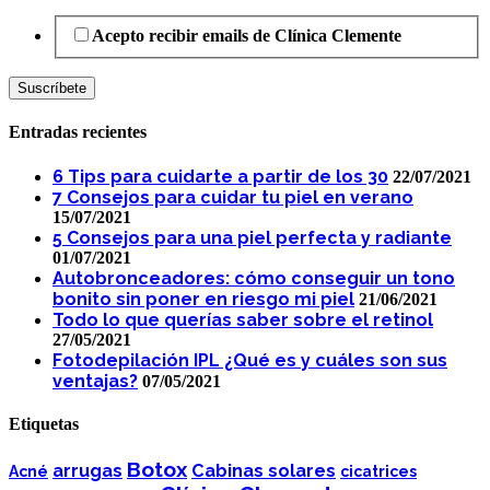
Acepto recibir emails de Clínica Clemente
Entradas recientes
6 Tips para cuidarte a partir de los 30
22/07/2021
7 Consejos para cuidar tu piel en verano
15/07/2021
5 Consejos para una piel perfecta y radiante
01/07/2021
Autobronceadores: cómo conseguir un tono
bonito sin poner en riesgo mi piel
21/06/2021
Todo lo que querías saber sobre el retinol
27/05/2021
Fotodepilación IPL ¿Qué es y cuáles son sus
ventajas?
07/05/2021
Etiquetas
Botox
arrugas
Cabinas solares
Acné
cicatrices